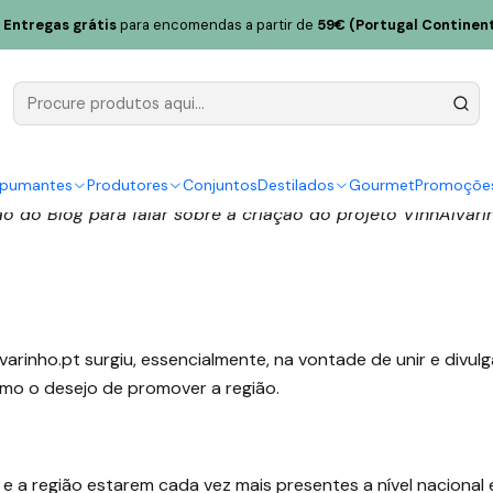
Entregas grátis
para encomendas a partir de
59€ (Portugal Continent
O Projeto VinhAlvarinho.p
spumantes
Produtores
Conjuntos
Destilados
Gourmet
Promoçõe
 do Blog para falar sobre a criação do projeto VinhAlvari
varinho.pt surgiu, essencialmente, na vontade de unir e divul
omo o desejo de promover a região.
 e a região estarem cada vez mais presentes a nível nacional