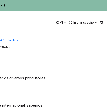
al)
t
PT
Iniciar sessão
s
Contactos
nho.pt
gar os diversos produtores
 e internacional, sabemos