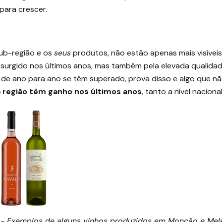
para crescer.
sub-região e os
seus
produtos, não estão apenas mais visívei
êm surgido nos últimos anos, mas também pela elevada qualid
e ano para ano se têm superado, prova disso e algo que nã
 região têm ganho nos últimos anos
, tanto a nível nacion
1 - Exemplos de alguns vinhos produzidos em Monção e Me