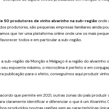
e 50 produtores de vinho alvarinho na sub-região
onde a
a dos produtores, são pequenas empresas familiares ainda p
amos que ter uma plataforma online onde une os mais peque
favorecer todos e em particular a sub-região.
a sub-região de Monção e Melgaço é a região do alvarinho or
 o seu expoente máximo, o microclima é perfeito e em conjug
a publicação para o efeito,
conseguimos
aqui produzir vinho
ordo que permite em 2021, outras zonas do país produzir vi
ara claramente identificar e diferenciar o que é um Alvarinho 
hos produzidos noutras regiões sem as características úni