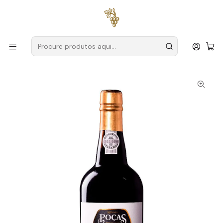
Entregas grátis
para encomendas a partir de
59€ (Portugal
Continental)
Início
Produtores
Douro
Poças
Poças Porto Vintage 2013 75cl