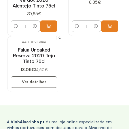
Verdot 2020
6,35€
Alentejo Tinto 75cl
20,85€
Quantidade
Quantidade
A48.002
|
Falua
-10%
DESCONTO
Falua Unoaked
Esgotado
Reserva 2020 Tejo
Tinto 75cl
13,05€
14,50€
Ver detalhes
A
VinhAlvarinho.pt
é uma loja online especializada em
vinhos portugueses, com destaque para o Alvarinho de