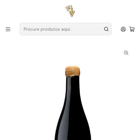
Entregas grátis
para encomendas a partir de
59€ (Portugal
Continental)
Início
Produtores
Alentejo
Natus Vini
Natus 2023 Alentejo Tinto 75cl