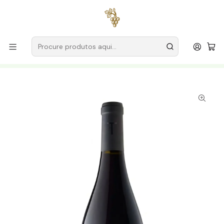
Entregas grátis
para encomendas a partir de
59€ (Portugal
Continental)
Início
Produtores
Alentejo
Argilla Wines Herdade da Anta de Cima
Herdade da Anta de Cima Talha Argilla Tinto 2018 Alentejo
Tinto 75cl