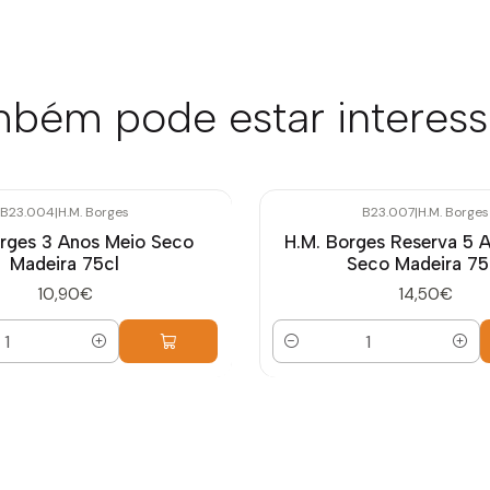
bém pode estar interes
B23.004
|
H.M. Borges
B23.007
|
H.M. Borges
rges 3 Anos Meio Seco
H.M. Borges Reserva 5 
Madeira 75cl
Seco Madeira 75
10,90€
14,50€
Quantidade