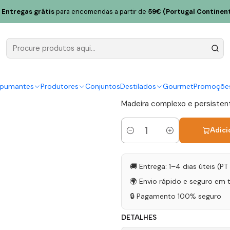
o 15 Anos Meio Seco Madeira 75cl
Entregas grátis
para encomendas a partir de
59€ (Portugal Continent
H.M. Borge
Meio Seco 
|
spumantes
Produtores
Conjuntos
Destilados
Gourmet
Promoçõe
Madeira complexo e persistent
Adici
Quantidade
🚚 Entrega: 1–4 dias úteis (P
🌍 Envio rápido e seguro em 
🔒 Pagamento 100% seguro
DETALHES