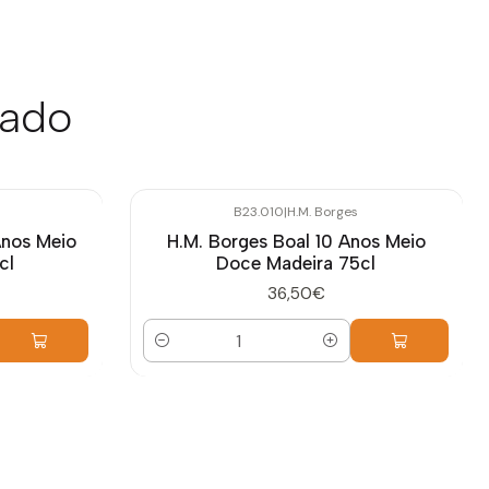
sado
B23.010
|
H.M. Borges
Anos Meio
H.M. Borges Boal 10 Anos Meio
cl
Doce Madeira 75cl
36,50€
Quantidade