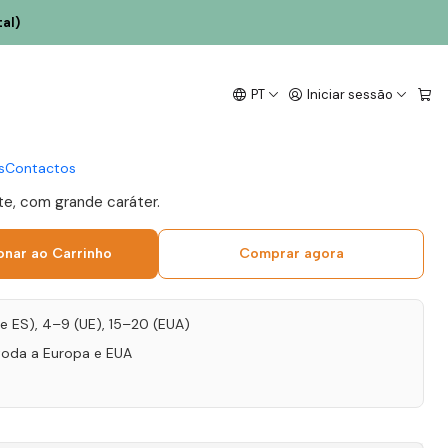
al)
s Verdelho 15 Anos
PT
Iniciar sessão
Madeira 75cl
s
Contactos
e, com grande caráter.
onar ao Carrinho
Comprar agora
T e ES), 4–9 (UE), 15–20 (EUA)
toda a Europa e EUA