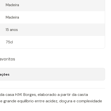
Madeira
Madeira
15 anos
75cl
favoritos
zações
a casa H.M. Borges, elaborado a partir da casta
o e grande equilíbrio entre acidez, doçura e complexidade