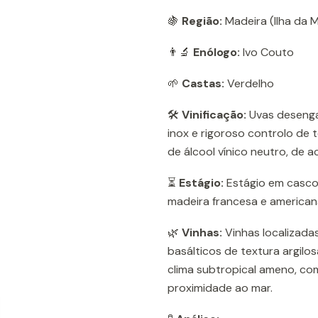
🍇
Região:
Madeira (Ilha da M
👨‍🔬
Enólogo:
Ivo Couto
🌱
Castas:
Verdelho
🛠️
Vinificação:
Uvas desenga
inox e rigoroso controlo de
de álcool vínico neutro, de 
⏳
Estágio:
Estágio em casco
madeira francesa e americana
🌿
Vinhas:
Vinhas localizadas
basálticos de textura argilo
clima subtropical ameno, co
proximidade ao mar.