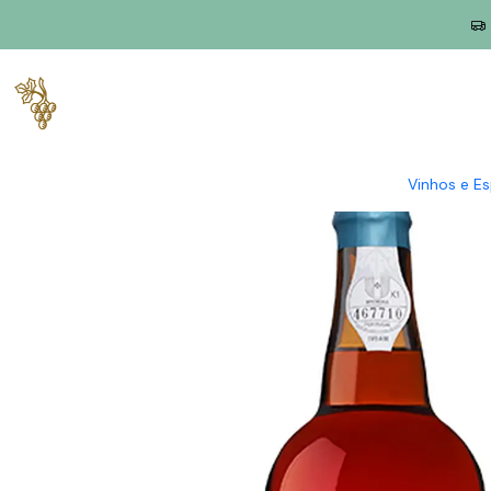
Início
Produtores
Madeira
H.M. Borges
H.M. Borges Verdelh
Vinhos e E