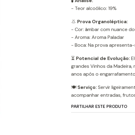
🧪
Análise:
- Teor alcoólico: 19%
👃
Prova Organoléptica:
- Cor: âmbar com nuance dou
- Aroma: Aroma Paladar
- Boca: Na prova apresenta
⏳
Potencial de Evolução:
El
grandes Vinhos da Madeira,
anos após o engarrafamento
🍽️
Serviço:
Servir ligeiramen
acompanhar entradas, frutos 
PARTILHAR ESTE PRODUTO