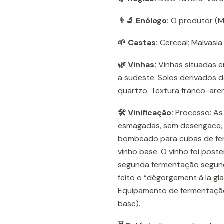
👨‍🔬 Enólogo:
O produtor (Ma
🌱 Castas:
Cerceal; Malvasia 
🌿 Vinhas:
Vinhas situadas e
a sudeste. Solos derivados 
quartzo. Textura franco-ar
🛠️ Vinificação:
Processo: As 
esmagadas, sem desengace,
bombeado para cubas de fer
vinho base. O vinho foi pos
segunda fermentação segund
feito o “dégorgement à la gl
Equipamento de fermentação:
base).