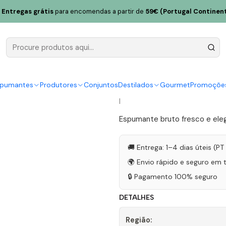
n Espumante Velha Reserva Bruto DOC Magnum 2012 Távora-Varosa
Entregas grátis
para encomendas a partir de
59€ (Portugal Continent
Família He
Reserva B
Távora-Varo
spumantes
Produtores
Conjuntos
Destilados
Gourmet
Promoçõe
|
Espumante bruto fresco e eleg
🚚 Entrega: 1–4 dias úteis (P
🌍 Envio rápido e seguro em 
🔒 Pagamento 100% seguro
DETALHES
Região: