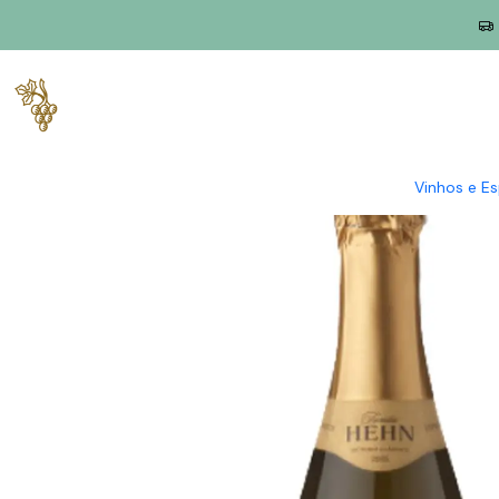
Início
Produtores
Távora-Varosa
Família Hehn
Família Heh
Vinhos e E