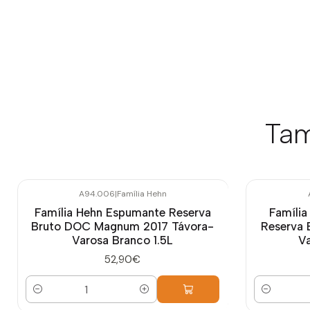
Tam
A94.006
|
Família Hehn
Família Hehn Espumante Reserva
Família
Bruto DOC Magnum 2017 Távora-
Reserva 
Varosa Branco 1.5L
Va
52,90€
Quantidade
Quantidade