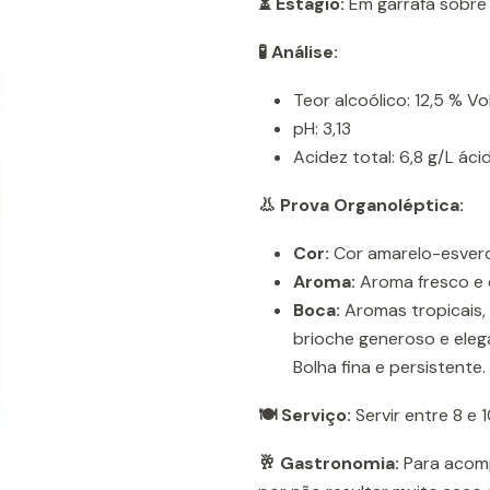
⏳ Estágio:
Em garrafa sobre
🧪 Análise:
Teor alcoólico: 12,5 % Vol
pH: 3,13
Acidez total: 6,8 g/L áci
👃 Prova Organoléptica:
Cor:
Cor amarelo-esver
Aroma:
Aroma fresco e c
Boca:
Aromas tropicais, 
brioche generoso e eleg
Bolha fina e persistente.
🍽️ Serviço:
Servir entre 8 e 
🥂 Gastronomia:
Para acomp