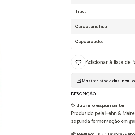
Tipo:
Característica:
Capacidade:
Adicionar à lista de 
Mostrar stock das locali
DESCRIÇÃO
✨ Sobre o espumante
Produzido pela Hehn & Meire
segunda fermentação em gar
🍇 Região:
DOC Távora-Varo