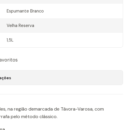
Espumante Branco
Velha Reserva
1,5L
favoritos
zações
les, na região demarcada de Távora-Varosa, com
rafa pelo método clássico.
sa