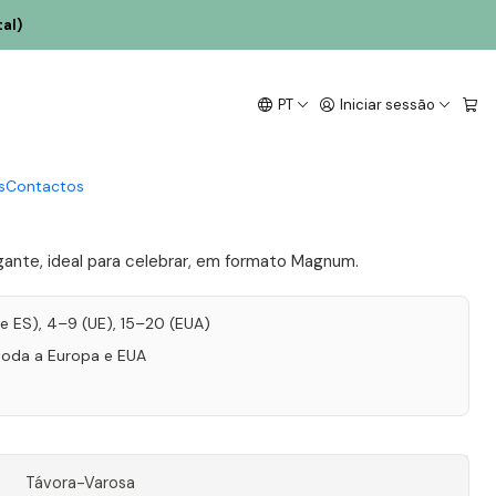
 Branco 1.5L
al)
hn Espumante Velha
PT
Iniciar sessão
ruto DOC Magnum 2012
sa Branco 1.5L
s
Contactos
ante, ideal para celebrar, em formato Magnum.
T e ES), 4–9 (UE), 15–20 (EUA)
toda a Europa e EUA
Távora-Varosa