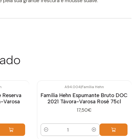
e pela sua grande frescura e mousse suave.
sado
n
A94.004
|
Família Hehn
e Reserva
Família Hehn Espumante Bruto DOC
a-Varosa
2021 Távora-Varosa Rosé 75cl
17,50€
Quantidade