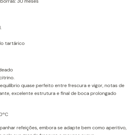
 borras: 30 meses
.
do tartárico
deado
itrino.
equilíbrio quase perfeito entre frescura e vigor, notas de
ante, excelente estrutura e final de boca prolongado
10ºC
anhar refeições, embora se adapte bem como aperitivo,