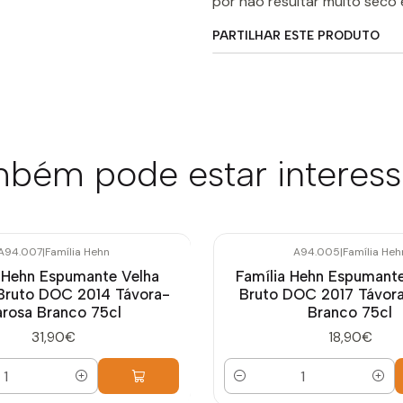
por não resultar muito seco 
PARTILHAR ESTE PRODUTO
bém pode estar interes
A94.007
|
Família Hehn
A94.005
|
Família Heh
 Hehn Espumante Velha
Família Hehn Espumant
Bruto DOC 2014 Távora-
Bruto DOC 2017 Távor
rosa Branco 75cl
Branco 75cl
31,90€
18,90€
Quantidade