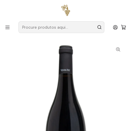
Entregas grátis
para encomendas a partir de
59€ (Portugal
Continental)
Início
Produtores
Dão
Vinha Paz
Vinha Othon Magnum 2017 Dão Tinto 1,5L