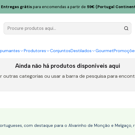
Entregas grátis
para encomendas a partir de
59€ (Portugal Continent
Poças
spumantes
Produtores
Conjuntos
Destilados
Gourmet
Promoçõe
Ainda não há produtos disponíveis aqui
r outras categorias ou usar a barra de pesquisa para encont
portugueses, com destaque para o Alvarinho de Monção e Melgaço, re