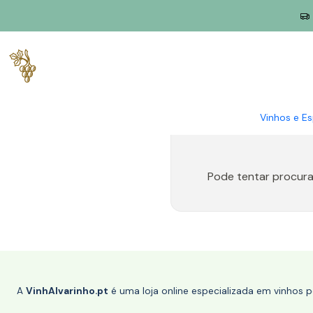
Início
Produtores
Tejo
Poças
Vinhos e E
Pode tentar procura
A
VinhAlvarinho.pt
é uma loja online especializada em vinhos 