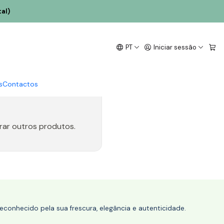
al)
PT
Iniciar sessão
s
Contactos
rar outros produtos.
conhecido pela sua frescura, elegância e autenticidade.