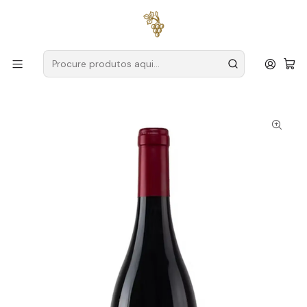
Entregas grátis
para encomendas a partir de
59€ (Portugal
Continental)
Início
Produtores
Alentejo
Rosa Santos Família
Rosa Santos Família Explicit Tinto Magnum Alentejo Tinto
1.5L