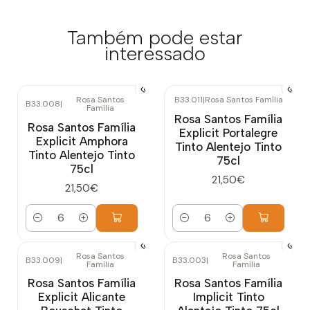
Também pode estar
interessado
Rosa Santos
B33.011
|
Rosa Santos Família
B33.008
|
Família
Rosa Santos Família
Rosa Santos Família
Explicit Portalegre
Explicit Amphora
Tinto Alentejo Tinto
Tinto Alentejo Tinto
75cl
75cl
21,50€
21,50€
Quantidade
Quantidade
Rosa Santos
Rosa Santos
B33.009
|
B33.003
|
Família
Família
Rosa Santos Família
Rosa Santos Família
Explicit Alicante
Implicit Tinto