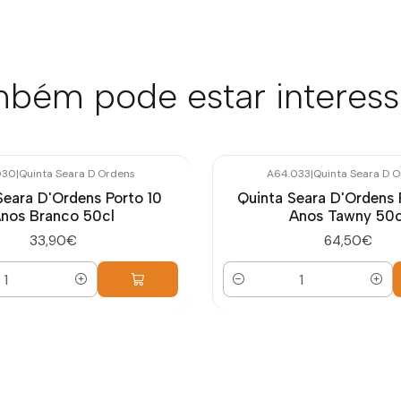
bém pode estar interes
030
|
Quinta Seara D Ordens
A64.033
|
Quinta Seara D 
Seara D'Ordens Porto 10
Quinta Seara D'Ordens 
nos Branco 50cl
Anos Tawny 50c
33,90€
64,50€
Quantidade