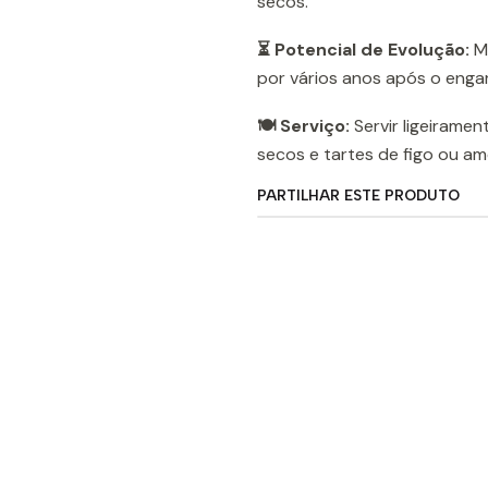
secos.
⏳ Potencial de Evolução:
Mu
por vários anos após o enga
🍽️ Serviço:
Servir ligeirame
secos e tartes de figo ou a
PARTILHAR ESTE PRODUTO