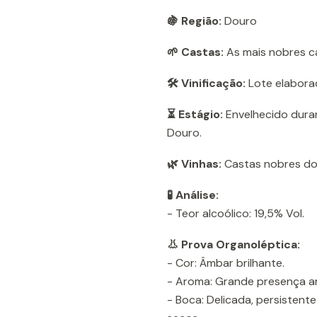
🍇 Região:
Douro
🌱 Castas:
As mais nobres c
🛠️ Vinificação:
Lote elaborad
⏳ Estágio:
Envelhecido dura
Douro.
🌿 Vinhas:
Castas nobres do
🧪 Análise:
- Teor alcoólico: 19,5% Vol.
👃 Prova Organoléptica:
- Cor: Âmbar brilhante.
- Aroma: Grande presença ar
- Boca: Delicada, persistente