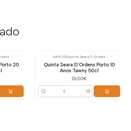
sado
Ordens
A64.031
|
Quinta Seara D Ordens
Porto 20
Quinta Seara D'Ordens Porto 10
l
Anos Tawny 50cl
29,50€
Quantidade