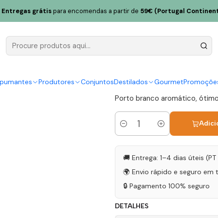
ara D'Ordens Porto 20 Anos Branco 50cl
Entregas grátis
para encomendas a partir de
59€ (Portugal Continent
Quinta Sea
Anos Branc
|
spumantes
Produtores
Conjuntos
Destilados
Gourmet
Promoçõe
Porto branco aromático, ótimo
Adici
Quantidade
🚚 Entrega: 1–4 dias úteis (P
🌍 Envio rápido e seguro em 
🔒 Pagamento 100% seguro
DETALHES