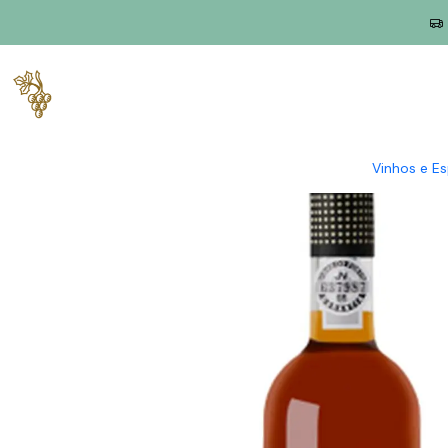
Início
Produtores
Douro
Quinta Seara D'Ordens
Quinta Se
Vinhos e E