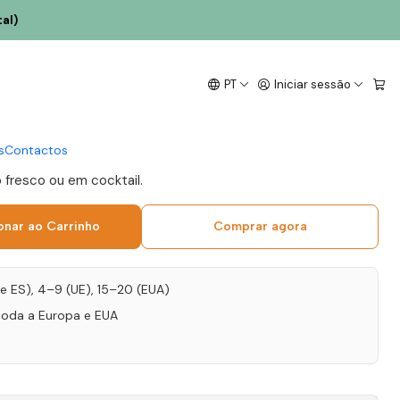
al)
ra D'Ordens Porto 20
PT
Iniciar sessão
o 50cl
s
Contactos
 fresco ou em cocktail.
onar ao Carrinho
Comprar agora
T e ES), 4–9 (UE), 15–20 (EUA)
toda a Europa e EUA