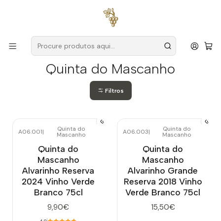
Entregas grátis
para encomendas a partir de
59€ (Portugal
Continental)
Início
Produtores
Vinho Verde
Quinta do Mascanho
Quinta do Mascanho
Filtros
Quinta do
Quinta do
A06.001
|
A06.003
|
Mascanho
Mascanho
Esgotado
Quinta do
Quinta do
Mascanho
Mascanho
Alvarinho Reserva
Alvarinho Grande
2024 Vinho Verde
Reserva 2018 Vinho
Branco 75cl
Verde Branco 75cl
9,90€
15,50€