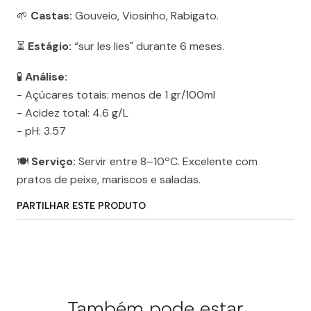
🌱
Castas:
Gouveio, Viosinho, Rabigato.
⏳
Estágio:
“sur les lies" durante 6 meses.
🧪
Análise:
- Açúcares totais: menos de 1 gr/100ml
- Acidez total: 4.6 g/L
- pH: 3.57
🍽️
Serviço:
Servir entre 8–10ºC. Excelente com
pratos de peixe, mariscos e saladas.
PARTILHAR ESTE PRODUTO
Também pode estar