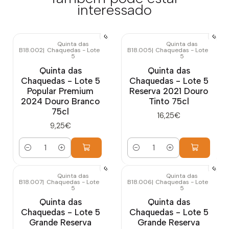
interessado
Quinta das
Quinta das
B18.002
|
Chaquedas - Lote
B18.005
|
Chaquedas - Lote
5
5
Quinta das
Quinta das
Chaquedas - Lote 5
Chaquedas - Lote 5
Popular Premium
Reserva 2021 Douro
2024 Douro Branco
Tinto 75cl
75cl
16,25€
9,25€
Quantidade
Quantidade
Quinta das
Quinta das
B18.007
|
Chaquedas - Lote
B18.006
|
Chaquedas - Lote
Esgotado
5
5
Quinta das
Quinta das
Chaquedas - Lote 5
Chaquedas - Lote 5
Grande Reserva
Grande Reserva