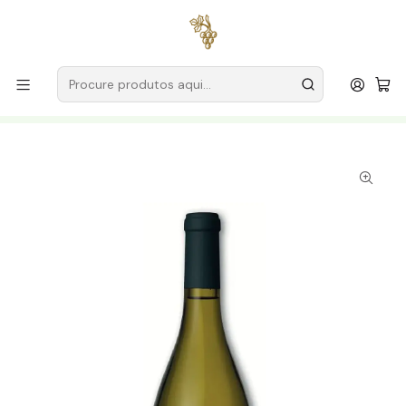
Entregas grátis
para encomendas a partir de
59€ (Portugal
Continental)
Início
Produtores
Douro
Quinta das Chaquedas – Lote 5
Quinta das Chaquedas - Lote 5 Reserva 2023 Douro
Branco 75cl