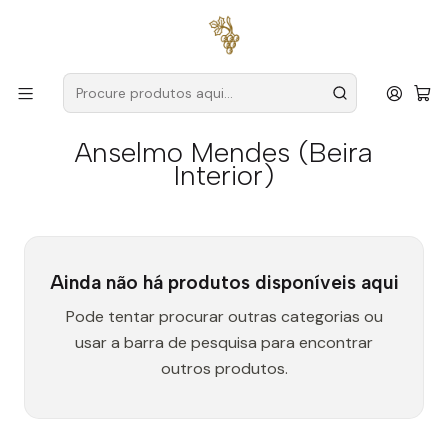
Entregas grátis
para encomendas a partir de
59€ (Portugal
Continental)
Início
Produtores
Beira Interior
Anselmo Mendes (Beira Interior)
Anselmo Mendes (Beira
Interior)
Ainda não há produtos disponíveis aqui
Pode tentar procurar outras categorias ou
usar a barra de pesquisa para encontrar
outros produtos.