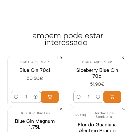
Também pode estar
interessado
B66.001
|
Blue Gin
B66.003
|
Blue Gin
Blue Gin 70cl
Sloeberry Blue Gin
70cl
50,50€
51,90€
Quantidade
Quantidade
B66.002
|
Blue Gin
Herdade da
B72.011
|
Bombeira
Blue Gin Magnum
Flor do Guadiana
1,75L
Alentejo Branco