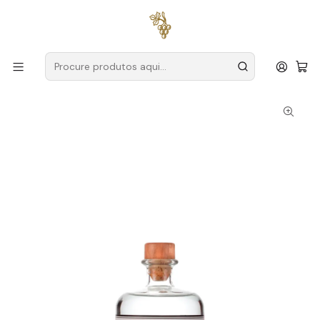
Entregas grátis
para encomendas a partir de
59€ (Portugal
Continental)
Início
Destilados Alvarinho
Gin
Mui Gin
Mui Gin 70cl