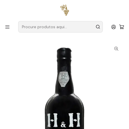
Entregas grátis
para encomendas a partir de
59€ (Portugal
Continental)
Início
Produtores
Madeira
Henriques & Henriques
Henriques & Henriques Verdelho Vintage 1981 Madeira 75cl