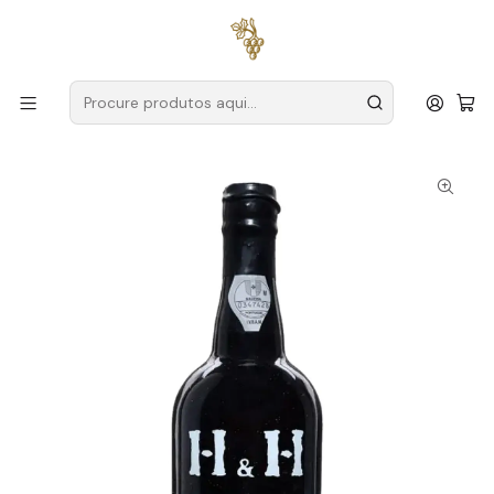
Entregas grátis
para encomendas a partir de
59€ (Portugal
Continental)
Início
Produtores
Madeira
Henriques & Henriques
Henriques & Henriques Solera Verdelho 1898 Madeira 75cl