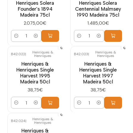
Henriques Solera
Henriques Solera
Founder's 1894
Centennial Malmsey
Madeira 75cl
1990 Madeira 75cl
2.075,00€
1.485,00€
Quantidade
Quantidade
Henriques &
Henriques &
B42.022
|
B42.023
|
Henriques
Henriques
Henriques &
Henriques &
Henriques Single
Henriques Single
Harvest 1995
Harvest 1997
Madeira 50cl
Madeira 50cl
38,75€
38,75€
Quantidade
Quantidade
Henriques &
B42.024
|
Henriques
Henriques &