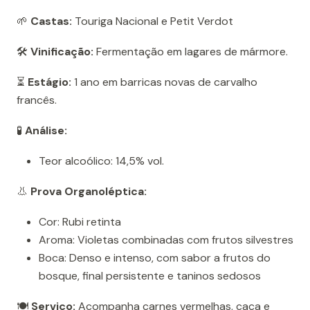
🌱
Castas:
Touriga Nacional e Petit Verdot
🛠️
Vinificação:
Fermentação em lagares de mármore.
⏳
Estágio:
1 ano em barricas novas de carvalho
francês.
🧪
Análise:
Teor alcoólico: 14,5% vol.
👃
Prova Organoléptica:
Cor: Rubi retinta
Aroma: Violetas combinadas com frutos silvestres
Boca: Denso e intenso, com sabor a frutos do
bosque, final persistente e taninos sedosos
🍽️
Serviço:
Acompanha carnes vermelhas, caça e