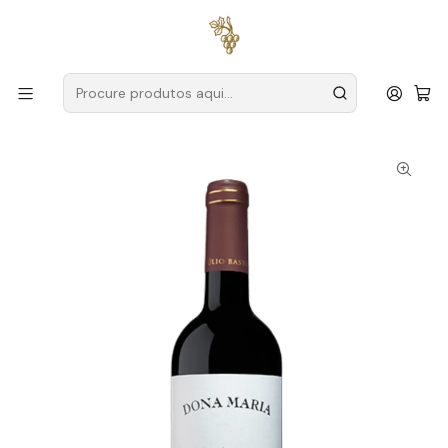
Entregas grátis
para encomendas a partir de
59€ (Portugal
Continental)
Início
Produtores
Alentejo
Dona Maria
Dona Maria Touriga Nacional 2019 Alentejo Tinto 75cl