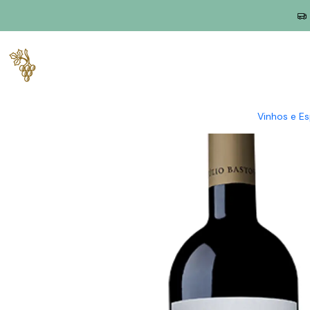
Início
Produtores
Alentejo
Dona Maria
Dona Maria Grande 
Vinhos e E