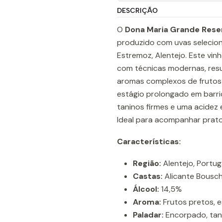
DESCRIÇÃO
O
Dona Maria Grande Res
produzido com uvas selecion
Estremoz, Alentejo. Este vinh
com técnicas modernas, resu
aromas complexos de frutos 
estágio prolongado em barri
taninos firmes e uma acidez 
Ideal para acompanhar prato
Características:
Região:
Alentejo, Portug
Castas:
Alicante Bousch
Álcool:
14,5%
Aroma:
Frutos pretos, e
Paladar:
Encorpado, tanin