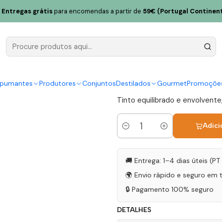
Reserva Magnum 2019 Alentejo Tinto 1,5L
Entregas grátis
para encomendas a partir de
59€ (Portugal Continent
Dona Maria
Magnum 2019
|
spumantes
Produtores
Conjuntos
Destilados
Gourmet
Promoçõe
Tinto equilibrado e envolvent
Adici
Quantidade
🚚 Entrega: 1–4 dias úteis (P
🌍 Envio rápido e seguro em 
🔒 Pagamento 100% seguro
DETALHES