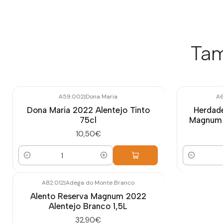
Tam
A59.002
|
Dona Maria
A6
Dona Maria 2022 Alentejo Tinto
Herdade
75cl
Magnum 2
10,50€
Quantidade
Quantidade
A82.012
|
Adega do Monte Branco
Alento Reserva Magnum 2022
Alentejo Branco 1,5L
32,90€