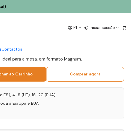
al)
 Grande Reserva
PT
Iniciar sessão
 Alentejo Tinto 1,5L
s
Contactos
e, ideal para a mesa, em formato Magnum.
onar ao Carrinho
Comprar agora
T e ES), 4–9 (UE), 15–20 (EUA)
toda a Europa e EUA