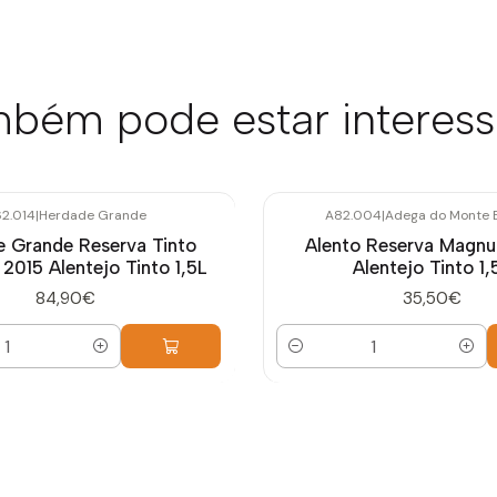
bém pode estar interes
2.014
|
Herdade Grande
A82.004
|
Adega do Monte 
 Grande Reserva Tinto
Alento Reserva Magn
015 Alentejo Tinto 1,5L
Alentejo Tinto 1,
84,90€
35,50€
Quantidade