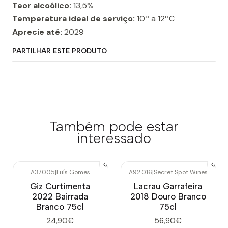
Teor alcoólico:
13,5%
Temperatura ideal de serviço:
10º a 12ºC
Aprecie até:
2029
PARTILHAR ESTE PRODUTO
Também pode estar
interessado
A37.005
|
Luís Gomes
A92.016
|
Secret Spot Wines
Giz Curtimenta
Lacrau Garrafeira
2022 Bairrada
2018 Douro Branco
Branco 75cl
75cl
24,90€
56,90€