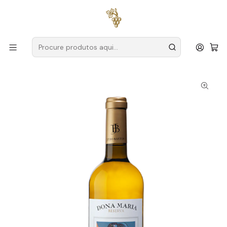
Entregas grátis
para encomendas a partir de
59€ (Portugal
Continental)
Início
Produtores
Alentejo
Dona Maria
Dona Maria Amantis Reserva 2024 Alentejo Branco 75cl