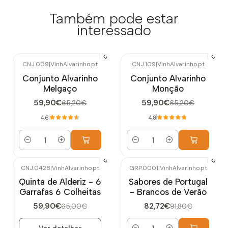
Também pode estar
interessado
CNJ.009
|
VinhAlvarinho.pt
CNJ.109
|
VinhAlvarinho.pt
-8%
DESCONTO
-8%
DESCONTO
Conjunto Alvarinho
Conjunto Alvarinho
Melgaço
Monção
59,90€
59,90€
65,20€
65,20€
4.6
4.8
Quantidade
Quantidade
CNJ.0428
|
VinhAlvarinho.pt
GRP.0001
|
VinhAlvarinho.pt
-8%
DESCONTO
-10%
DESCONTO
Quinta de Alderiz - 6
Sabores de Portugal
Esgotado
Garrafas 6 Colheitas
- Brancos de Verão
59,90€
82,72€
65,00€
91,80€
Ver detalhes