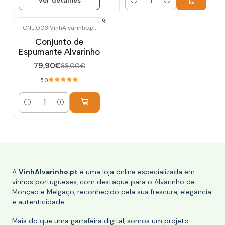
Quantidade
CNJ.003
|
VinhAlvarinho.pt
-9%
DESCONTO
Conjunto de
Espumante Alvarinho
79,90€
88,00€
5.0
Quantidade
A
VinhAlvarinho.pt
é uma loja online especializada em
vinhos portugueses, com destaque para o Alvarinho de
Monção e Melgaço, reconhecido pela sua frescura, elegância
e autenticidade.
Mais do que uma garrafeira digital, somos um projeto