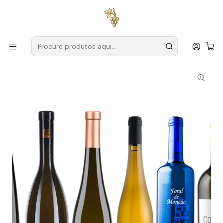
Entregas grátis
para encomendas a partir de
59€ (Portugal
Continental)
Início
Conjuntos Exclusivos
Conjunto Alvarinho Reserva