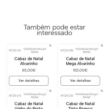
Também pode estar
interessado
VinhAlvarinho.pt
VinhAlvarinho.pt
NT25.01
|
NT25.08
|
Natal
Natal
Esgotado
Esgotado
Cabaz de Natal
Cabaz de Natal
Alvarinho
Mega Alvarinho
65,00€
155,00€
Ver detalhes
Ver detalhes
VinhAlvarinho.pt
VinhAlvarinho.pt
NT25.07
|
NT25.03
|
Natal
Natal
Esgotado
Esgotado
Cabaz de Natal
Cabaz de Natal
Vinho do Porto
Tinto Branco