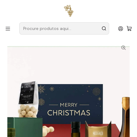
Entregas grátis
para encomendas a partir de
59€ (Portugal
Continental)
Início
Cabazes
Cabaz de Natal Gin Alvarinho